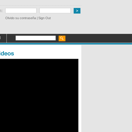
Olvido su contraseña
|
Sign Out
l