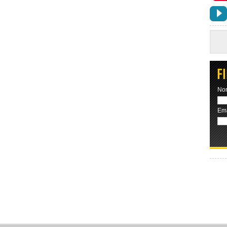
No
Ema