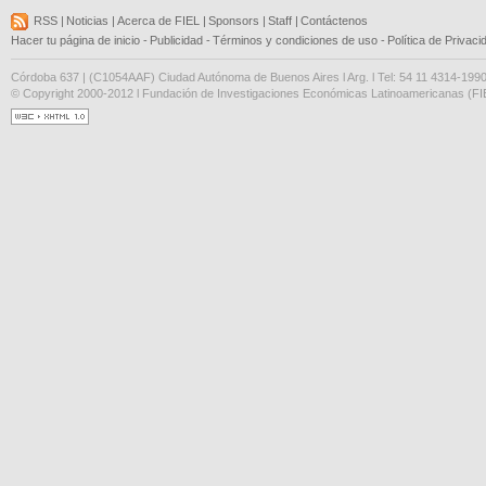
RSS
|
Noticias
|
Acerca de FIEL
|
Sponsors
|
Staff
|
Contáctenos
Hacer tu página de inicio
-
Publicidad
-
Términos y condiciones de uso
-
Política de Privaci
Córdoba 637 | (C1054AAF) Ciudad Autónoma de Buenos Aires l Arg. l Tel: 54 11 4314-199
© Copyright 2000-2012 l Fundación de Investigaciones Económicas Latinoamericanas (FIE