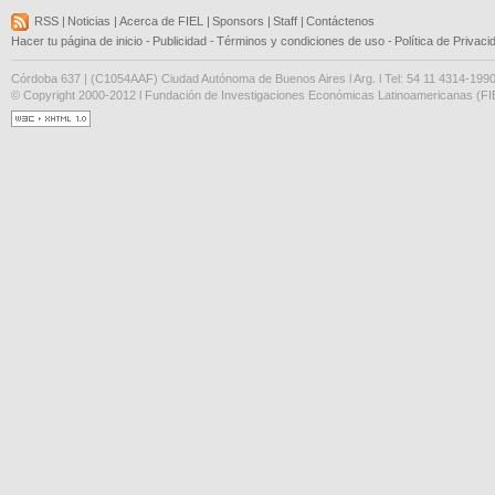
RSS
|
Noticias
|
Acerca de FIEL
|
Sponsors
|
Staff
|
Contáctenos
Hacer tu página de inicio
-
Publicidad
-
Términos y condiciones de uso
-
Política de Privaci
Córdoba 637 | (C1054AAF) Ciudad Autónoma de Buenos Aires l Arg. l Tel: 54 11 4314-199
© Copyright 2000-2012 l Fundación de Investigaciones Económicas Latinoamericanas (FIE