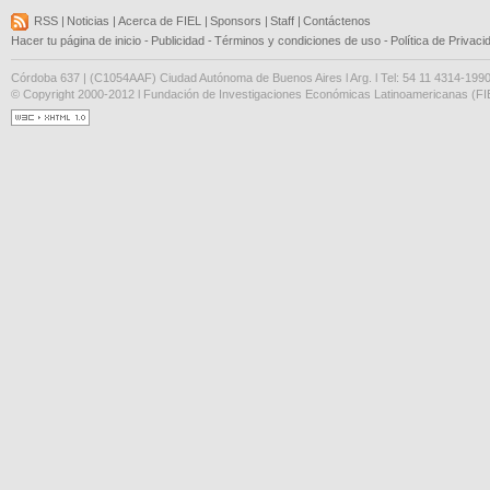
RSS
|
Noticias
|
Acerca de FIEL
|
Sponsors
|
Staff
|
Contáctenos
Hacer tu página de inicio
-
Publicidad
-
Términos y condiciones de uso
-
Política de Privaci
Córdoba 637 | (C1054AAF) Ciudad Autónoma de Buenos Aires l Arg. l Tel: 54 11 4314-199
© Copyright 2000-2012 l Fundación de Investigaciones Económicas Latinoamericanas (FIE