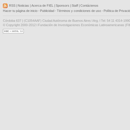
RSS
|
Noticias
|
Acerca de FIEL
|
Sponsors
|
Staff
|
Contáctenos
Hacer tu página de inicio
-
Publicidad
-
Términos y condiciones de uso
-
Política de Privaci
Córdoba 637 | (C1054AAF) Ciudad Autónoma de Buenos Aires l Arg. l Tel: 54 11 4314-199
© Copyright 2000-2012 l Fundación de Investigaciones Económicas Latinoamericanas (FIE