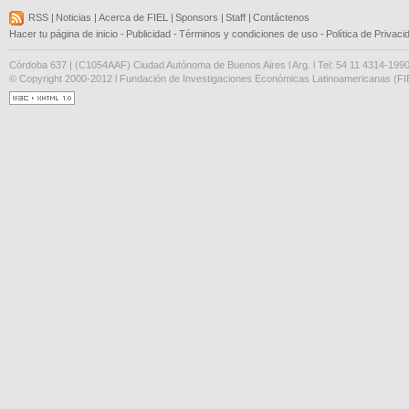
RSS
|
Noticias
|
Acerca de FIEL
|
Sponsors
|
Staff
|
Contáctenos
Hacer tu página de inicio
-
Publicidad
-
Términos y condiciones de uso
-
Política de Privaci
Córdoba 637 | (C1054AAF) Ciudad Autónoma de Buenos Aires l Arg. l Tel: 54 11 4314-199
© Copyright 2000-2012 l Fundación de Investigaciones Económicas Latinoamericanas (FIE