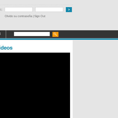
Olvido su contraseña
|
Sign Out
l