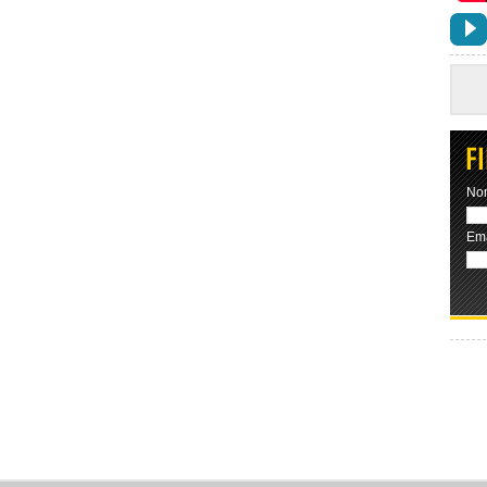
No
Ema