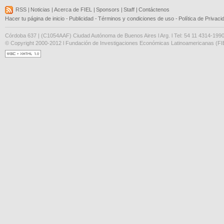
RSS
|
Noticias
|
Acerca de FIEL
|
Sponsors
|
Staff
|
Contáctenos
Hacer tu página de inicio
-
Publicidad
-
Términos y condiciones de uso
-
Política de Privaci
Córdoba 637 | (C1054AAF) Ciudad Autónoma de Buenos Aires l Arg. l Tel: 54 11 4314-199
© Copyright 2000-2012 l Fundación de Investigaciones Económicas Latinoamericanas (FIE