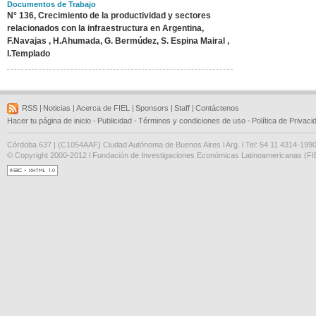
Documentos de Trabajo
N° 136, Crecimiento de la productividad y sectores
relacionados con la infraestructura en Argentina,
F.Navajas , H.Ahumada, G. Bermúdez, S. Espina Mairal ,
I.Templado
RSS
|
Noticias
|
Acerca de FIEL
|
Sponsors
|
Staff
|
Contáctenos
Hacer tu página de inicio
-
Publicidad
-
Términos y condiciones de uso
-
Política de Privaci
Córdoba 637 | (C1054AAF) Ciudad Autónoma de Buenos Aires l Arg. l Tel: 54 11 4314-199
© Copyright 2000-2012 l Fundación de Investigaciones Económicas Latinoamericanas (FIE